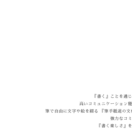
『書く』ことを通
高いコミュニケーション
筆で自由に文字や絵を綴る 『筆手紙道の文
強力なコ
『書く楽しさ』