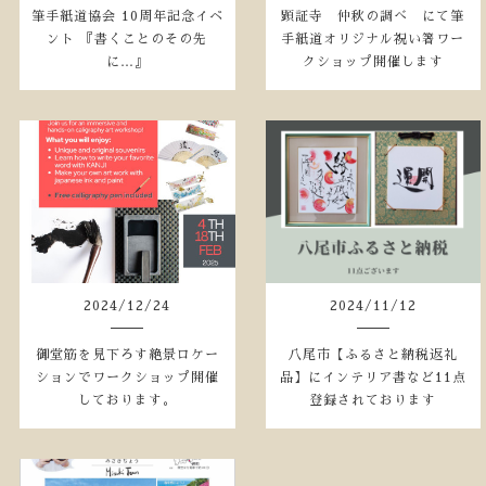
筆手紙道協会 10周年記念イベ
顕証寺 仲秋の調べ にて筆
ント 『書くことのその先
手紙道オリジナル祝い箸ワー
に…』
クショップ開催します
2024
/
12
/
24
2024
/
11
/
12
御堂筋を見下ろす絶景ロケー
八尾市【ふるさと納税返礼
ションでワークショップ開催
品】にインテリア書など11点
しております。
登録されております