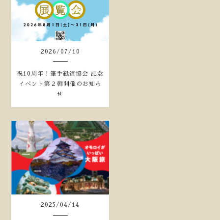
2026
/
07
/
10
祝10周年！筆手紙道協会 記念
イベント第２弾開催のお知ら
せ
2025
/
04
/
14