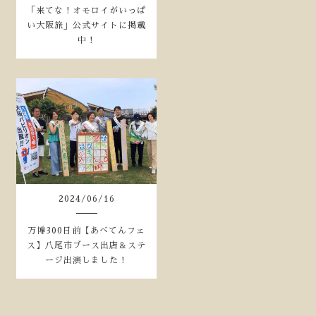
「来てな！オモロイがいっぱ
い大阪旅」公式サイトに掲載
中！
2024
/
06
/
16
万博300日前【あべてんフェ
ス】八尾市ブース出店＆ステ
ージ出演しました！