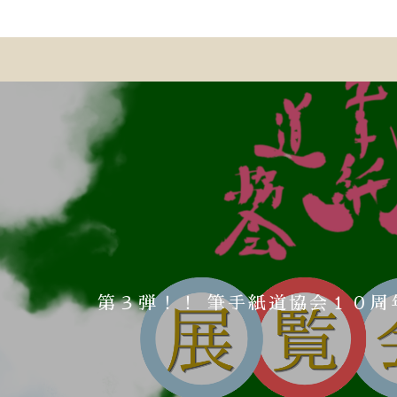
中川家 礼二さん番組☆地域愛にあふれる居
「来てな！オモロイがいっぱい大阪旅」公
筆手紙道協会presents 書くLAB®ラ
御堂筋を見下ろす絶景WowUsで
ご好評いただき、第一次募集は締
第３弾！！ 筆手紙道協会１０周
詳細はここをクリッ
酒屋 礼二』BSよしもとで再
も掲載されております