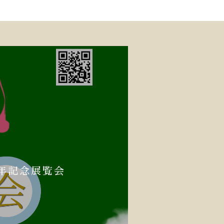
酒屋『ジモトに乾杯！居
式サイトに筆手紙道協会
ジオ 毎月第２月曜１４時～
ワークショップ！
め切りました。
年記念展覧会
ク
放送決定！！
。